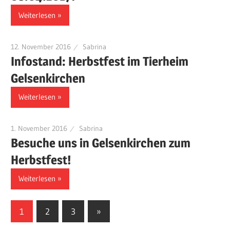
Weiterlesen
12. November 2016
Sabrina
Infostand: Herbstfest im Tierheim
Gelsenkirchen
Weiterlesen
1. November 2016
Sabrina
Besuche uns in Gelsenkirchen zum
Herbstfest!
Weiterlesen
1
2
3
Nächste
»
Posts
Beiträge