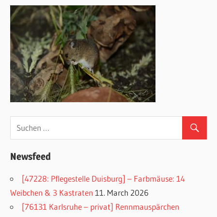
Newsfeed
[47228: Pflegestelle Duisburg] – Farbmäuse: 14
Weibchen & 3 Kastraten
11. March 2026
[76131 Karlsruhe – privat] Rennmauspärchen