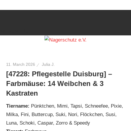
Zum
Hilfe
Nagerschutz
Inhalt
für
springen
die
e.V.
MENU
MENU
Kleinsten
11. March 2026
Julia J.
[47228: Pflegestelle Duisburg] –
Farbmäuse: 14 Weibchen & 3
Kastraten
Tiername:
Pünktchen, Mimi, Tapsi, Schneefee, Pixie,
Milka, Fini, Buttercup, Suki, Nori, Flöckchen, Susi,
Luna, Schoki, Caspar, Zorro & Speedy