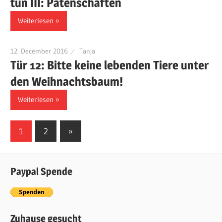
tun III: Patenschaften
Weiterlesen
12. December 2016
Tanja
Tür 12: Bitte keine lebenden Tiere unter
den Weihnachtsbaum!
Weiterlesen
1
2
Nächste
»
Posts
Beiträge
navigation
Paypal Spende
Zuhause gesucht