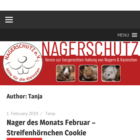
Zum
Hilfe
Nagerschutz
Inhalt
für
springen
die
e.V.
Kleinsten
MENU
Author:
Tanja
1. February 2019
Tanja
Nager des Monats Februar –
Streifenhörnchen Cookie