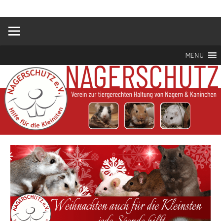
Hilfe
Nagerschutz
für
die
e.V.
Kleinsten
MENU