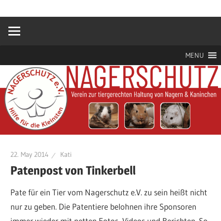
Zum
Hilfe
Nagerschutz
Inhalt
für
springen
die
e.V.
Kleinsten
MENU
22. May 2014
Kati
Patenpost von Tinkerbell
Pate für ein Tier vom Nagerschutz e.V. zu sein heißt nicht
nur zu geben. Die Patentiere belohnen ihre Sponsoren
immer wieder mit netten Fotos, Videos und Berichten. So