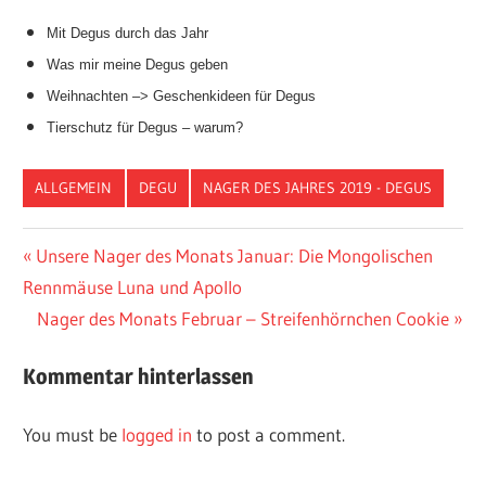
Mit Degus durch das Jahr
Was mir meine Degus geben
Weihnachten –> Geschenkideen für Degus
Tierschutz für Degus – warum?
ALLGEMEIN
DEGU
NAGER DES JAHRES 2019 - DEGUS
Vorheriger
Unsere Nager des Monats Januar: Die Mongolischen
Post
Rennmäuse Luna und Apollo
Beitrag:
navigation
Nächster
Nager des Monats Februar – Streifenhörnchen Cookie
Beitrag:
Kommentar hinterlassen
You must be
logged in
to post a comment.