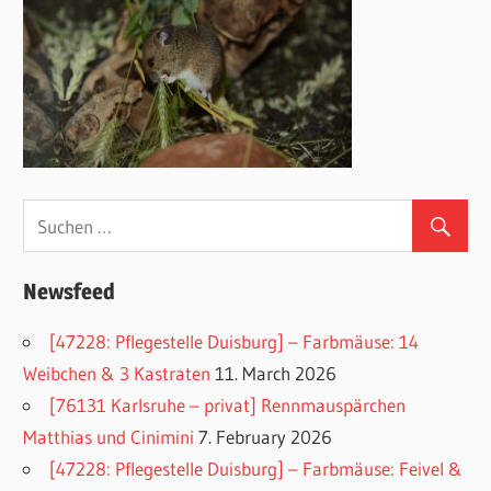
Newsfeed
[47228: Pflegestelle Duisburg] – Farbmäuse: 14
Weibchen & 3 Kastraten
11. March 2026
[76131 Karlsruhe – privat] Rennmauspärchen
Matthias und Cinimini
7. February 2026
[47228: Pflegestelle Duisburg] – Farbmäuse: Feivel &