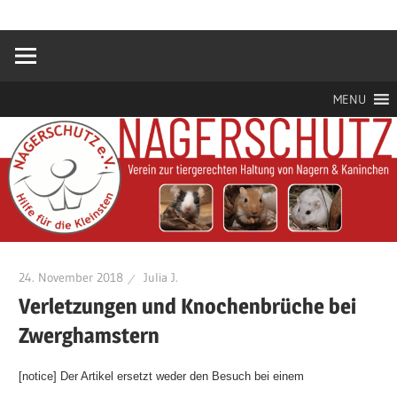
Zum
Hilfe
Nagerschutz
Inhalt
für
springen
die
e.V.
Kleinsten
MENU
24. November 2018
Julia J.
Verletzungen und Knochenbrüche bei
Zwerghamstern
[notice] Der Artikel ersetzt weder den Besuch bei einem