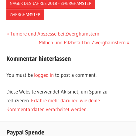
NAGER DES JAHRES 2018 - ZWERGHAMSTER
ZWERGHAMSTER
Vorheriger
Tumore und Abszesse bei Zwerghamstern
Post
Beitrag:
Nächster
Milben und Pilzbefall bei Zwerghamstern
navigation
Beitrag:
Kommentar hinterlassen
You must be
logged in
to post a comment.
Diese Website verwendet Akismet, um Spam zu
reduzieren.
Erfahre mehr darüber, wie deine
Kommentardaten verarbeitet werden
.
Paypal Spende