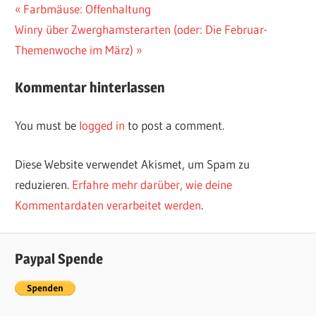
Vorheriger
Farbmäuse: Offenhaltung
Post
Nächster
Winry über Zwerghamsterarten (oder: Die Februar-
Beitrag:
navigation
Beitrag:
Themenwoche im März)
Kommentar hinterlassen
You must be
logged in
to post a comment.
Diese Website verwendet Akismet, um Spam zu
reduzieren.
Erfahre mehr darüber, wie deine
Kommentardaten verarbeitet werden
.
Paypal Spende