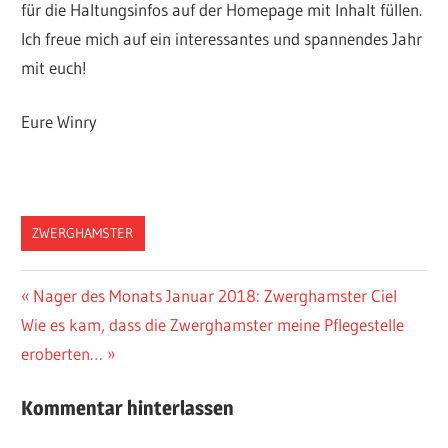
für die Haltungsinfos auf der Homepage mit Inhalt füllen.
Ich freue mich auf ein interessantes und spannendes Jahr
mit euch!
Eure Winry
ZWERGHAMSTER
Vorheriger
Nager des Monats Januar 2018: Zwerghamster Ciel
Post
Nächster
Wie es kam, dass die Zwerghamster meine Pflegestelle
Beitrag:
navigation
Beitrag:
eroberten…
Kommentar hinterlassen