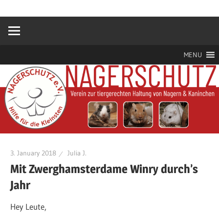
Zum
Hilfe
Nagerschutz
Inhalt
für
springen
die
e.V.
Kleinsten
MENU
3. January 2018
Julia J.
Mit Zwerghamsterdame Winry durch’s
Jahr
Hey Leute,