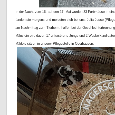
In der Nacht vom 16. auf den 17. Mai wurden 33 Farbmäuse in einem
fanden sie morgens und meldeten sich bei uns. Julia Jesse (Pflege
am Nachmittag zum Tierheim, halfen bei der Geschlechtertrennung
Mäuslein ein, davon 17 unkastrierte Jungs und 2 Wackelkandidaten
Mädels sitzen in unserer Pflegestelle in Oberhausen.