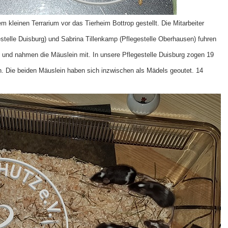
 kleinen Terrarium vor das Tierheim Bottrop gestellt. Die Mitarbeiter
stelle Duisburg) und Sabrina Tillenkamp (Pflegestelle Oberhausen) fuhren
 und nahmen die Mäuslein mit. In unsere Pflegestelle Duisburg zogen 19
. Die beiden Mäuslein haben sich inzwischen als Mädels geoutet. 14