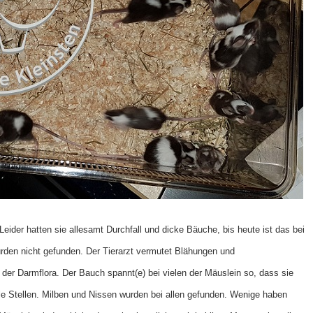
Leider hatten sie allesamt Durchfall und dicke Bäuche, bis heute ist das bei
rden nicht gefunden. Der Tierarzt vermutet Blähungen und
r Darmflora. Der Bauch spannt(e) bei vielen der Mäuslein so, dass sie
le Stellen. Milben und Nissen wurden bei allen gefunden. Wenige haben