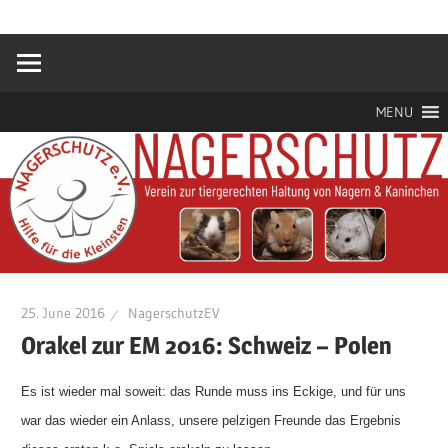
Zum
Hilfe
Nagerschutz
Inhalt
für
springen
die
e.V.
Kleinsten
MENU
25. June 2016
NagerschutzEV
Orakel zur EM 2016: Schweiz – Polen
Es ist wieder mal soweit: das Runde muss ins Eckige, und für uns
war das wieder ein Anlass, unsere pelzigen Freunde das Ergebnis