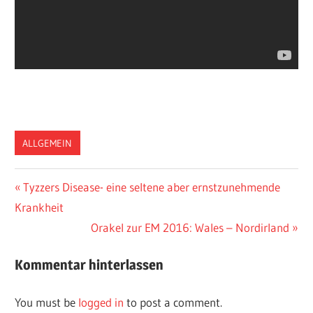
ALLGEMEIN
Vorheriger
Tyzzers Disease- eine seltene aber ernstzunehmende
Post
Krankheit
Beitrag:
navigation
Nächster
Orakel zur EM 2016: Wales – Nordirland
Beitrag:
Kommentar hinterlassen
You must be
logged in
to post a comment.