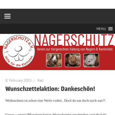
Zum
Hilfe
Nagerschutz
Inhalt
für
springen
die
e.V.
Kleinsten
MENU
8. February 2015
Kati
Wunschzettelaktion: Dankeschön!
Weihnachten ist schon eine Weile vorbei.. Doch da war doch noch was?!
Genau – unsere Pflegetiere hatten Wunschzettel geschrieben und ihr habt