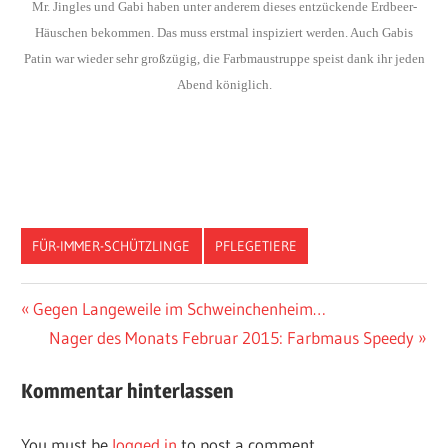
Mr. Jingles und Gabi haben unter anderem dieses entzückende Erdbeer-
Häuschen bekommen. Das muss erstmal inspiziert werden. Auch Gabis
Patin war wieder sehr großzügig, die Farbmaustruppe speist dank ihr jeden
Abend königlich.
FÜR-IMMER-SCHÜTZLINGE
PFLEGETIERE
Vorheriger
Gegen Langeweile im Schweinchenheim…
Post
Beitrag:
Nächster
Nager des Monats Februar 2015: Farbmaus Speedy
navigation
Beitrag:
Kommentar hinterlassen
You must be
logged in
to post a comment.