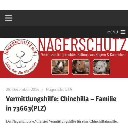
Zum
Hilfe
Nagerschutz
Inhalt
für
springen
die
e.V.
Kleinsten
MENU
28. December 2014
NagerschutzEV
Vermittlungshilfe: Chinchilla – Familie
in 73663(PLZ)
Der Nagerschutz e.V. leistet Vermittlungshilfe für eine Chinchillafamilie.