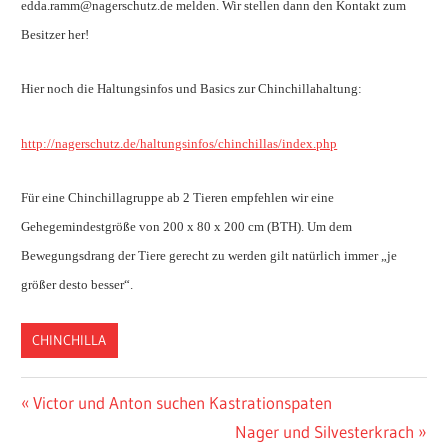
edda.ramm@nagerschutz.de melden. Wir stellen dann den Kontakt zum
Besitzer her!
Hier noch die Haltungsinfos und Basics zur Chinchillahaltung:
http://nagerschutz.de/haltungsinfos/chinchillas/index.php
Für eine Chinchillagruppe ab 2 Tieren empfehlen wir eine
Gehegemindestgröße von 200 x 80 x 200 cm (BTH). Um dem
Bewegungsdrang der Tiere gerecht zu werden gilt natürlich immer „je
größer desto besser“.
CHINCHILLA
Vorheriger
Victor und Anton suchen Kastrationspaten
Post
Beitrag:
Nächster
Nager und Silvesterkrach