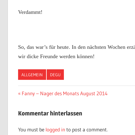
Verdammt!
So, das war’s für heute. In den nächsten Wochen erzä
wir dicke Freunde werden können!
ALLGEMEIN
DEGU
Vorheriger
Fanny – Nager des Monats August 2014
Post
Beitrag:
navigation
Kommentar hinterlassen
You must be
logged in
to post a comment.