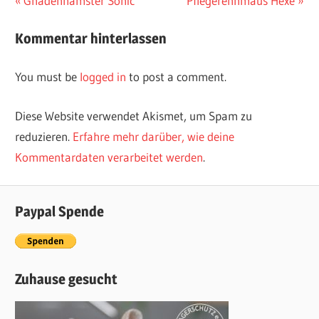
Vorheriger
Gnadenhamster Sonic
Nächster
Pflegerennmaus Hexe
Post
Beitrag:
Beitrag:
Kommentar hinterlassen
navigation
You must be
logged in
to post a comment.
Diese Website verwendet Akismet, um Spam zu
reduzieren.
Erfahre mehr darüber, wie deine
Kommentardaten verarbeitet werden
.
Paypal Spende
Zuhause gesucht