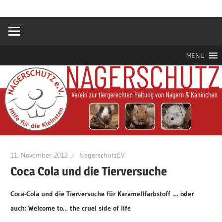
Zum
Hilfe
Nagerschutz
Inhalt
für
springen
die
e.V.
Kleinsten
MENU
11. November 2012
NagerschutzEV
Coca Cola und die Tierversuche
Coca-Cola und die Tierversuche für Karamellfarbstoff
… oder
auch: Welcome to… the cruel side of life