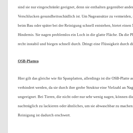
sind sie nur eingeschränkt geeignet, denn sie enthalten gegenüber an
Verschlucken gesundheitsschädlich ist. Um Nageansätze zu vermeiden, s
beim Bau oder später bei der Reinigung schnell entstehen, bietet einen 
Hindernis. Sie nagen problemlos ein Loch in die glatte Fläche. Da die 
recht instabil und biegen schnell durch. Dringt eine Flüssigkeit durch di
OSB-Platten
Hier gilt das gleiche wie für Spanplatten, allerdings ist die OSB-Plat
verhindert werden, da sie durch ihre grobe Struktur eine Vielzahl an Na
ungeeignet. Bei Tieren, die nicht oder nur sehr wenig nagen, können die
nachträglich zu lackieren oder ähnliches, um sie abwaschbar zu machen, 
Reinigung ist dadurch erschwert.