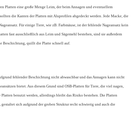
deren Platten eine große Menge Leim, der beim Annagen und eventuellem
ollten die Kanten der Platten mit Aluprofilen abgedeckt werden. Jede Macke, die
Nageansatz. Für einige Tiere, wie zB. Farbmäuse, ist der fehlende Nageansatz kein
Platten fast ausschließlich aus Leim und Sägemehl bestehen, sind sie außerdem
e Beschichtung, quillt die Platte schnell auf.
te aufgrund fehlender Beschichtung nicht abwaschbar und das Annagen kann nicht
geansätzen bietet. Aus diesem Grund sind OSB-Platten für Tiere, die viel nagen,
 Platten benutzt werden, allerdings bleibt das Risiko bestehen. Die Platten
gestaltet sich aufgrund der groben Struktur recht schwierig und auch die