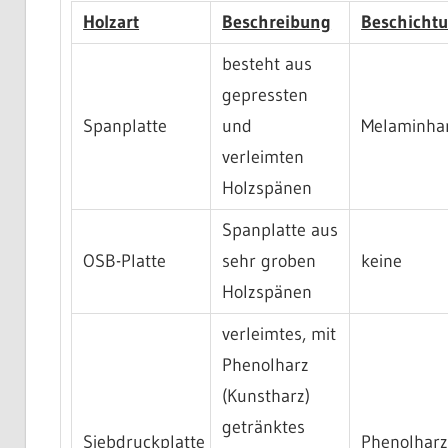
Holzart
Beschreibung
Beschicht
besteht aus
gepressten
Spanplatte
und
Melaminha
verleimten
Holzspänen
Spanplatte aus
OSB-Platte
sehr groben
keine
Holzspänen
verleimtes, mit
Phenolharz
(Kunstharz)
getränktes
Siebdruckplatte
Phenolhar