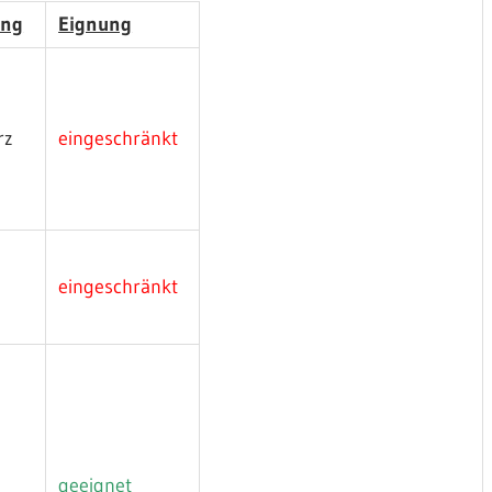
ung
Eignung
rz
eingeschränkt
eingeschränkt
z
geeignet