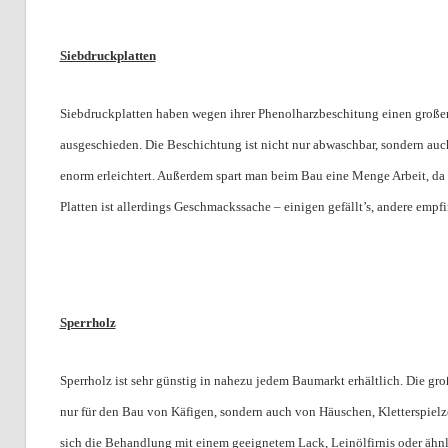
Siebdruckplatten
Siebdruckplatten haben wegen ihrer Phenolharzbeschitung einen großen 
ausgeschieden. Die Beschichtung ist nicht nur abwaschbar, sondern auch
enorm erleichtert. Außerdem spart man beim Bau eine Menge Arbeit, da 
Platten ist allerdings Geschmackssache – einigen gefällt’s, andere empfi
Sperrholz
Sperrholz ist sehr günstig in nahezu jedem Baumarkt erhältlich. Die g
nur für den Bau von Käfigen, sondern auch von Häuschen, Kletterspiel
sich die Behandlung mit einem geeignetem Lack, Leinölfirnis oder äh