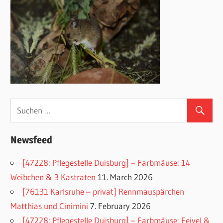
Newsfeed
[47228: Pflegestelle Duisburg] – Farbmäuse: 14
Weibchen & 3 Kastraten
11. March 2026
[76131 Karlsruhe – privat] Rennmauspärchen
Matthias und Cinimini
7. February 2026
[47228: Pflegestelle Duisburg] – Farbmäuse: Feivel &