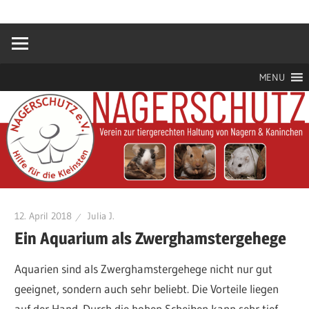
Zum
Hilfe
Nagerschutz
Inhalt
für
springen
die
e.V.
Kleinsten
MENU
12. April 2018
Julia J.
Ein Aquarium als Zwerghamstergehege
Aquarien sind als Zwerghamstergehege nicht nur gut
geeignet, sondern auch sehr beliebt. Die Vorteile liegen
auf der Hand. Durch die hohen Scheiben kann sehr tief