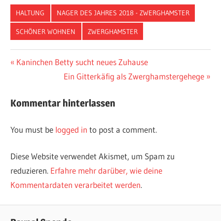
HALTUNG
NAGER DES JAHRES 2018 - ZWERGHAMSTER
SCHÖNER WOHNEN
ZWERGHAMSTER
Vorheriger
Kaninchen Betty sucht neues Zuhause
Post
Beitrag:
Nächster
Ein Gitterkäfig als Zwerghamstergehege
navigation
Beitrag:
Kommentar hinterlassen
You must be
logged in
to post a comment.
Diese Website verwendet Akismet, um Spam zu
reduzieren.
Erfahre mehr darüber, wie deine
Kommentardaten verarbeitet werden
.