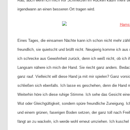
Rad, auch wenn ich mich vor Schmerzen im Rücken kaum mehr beweg
irgendwann an einen besseren Ort tragen wird.
Eines Tages, die einsamen Nächte kann ich schon nicht mehr zählen
freundlich, sie quietscht und brüllt nicht. Neugierig komme ich a
ich schrecke aus Gewohnheit zurück, denn ich weiß nicht, ob ich i
Langsam nähere ich mich der Hand. Sie riecht ganz anders. Bedacht 
ganz rauf. Vielleicht will diese Hand ja mit mir spielen? Ganz vor
schließen sich ebenfalls. Ich lasse es geschehen, denn die Hand m
Weiterhin höre ich diese ruhige Stimme. Ich sehe das Gesicht ei
Wut oder Gleichgültigkeit, sondern spüre freundliche Zuneigung. I
und einem grünen, faserigen Boden setzen, der ganz toll nach Freih
fängt an zu wackeln, ich werde wohl erneut umziehen. Ich kuschel m