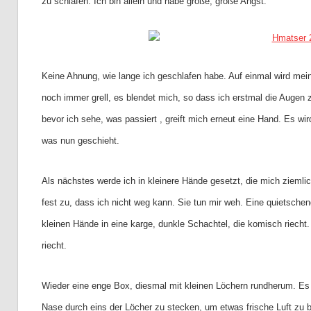
zu schlafen. Ich bin allein und habe große, große Angst.
Keine Ahnung, wie lange ich geschlafen habe. Auf einmal wird mei
noch immer grell, es blendet mich, so dass ich erstmal die Auge
bevor ich sehe, was passiert , greift mich erneut eine Hand. Es wi
was nun geschieht.
Als nächstes werde ich in kleinere Hände gesetzt, die mich ziem
fest zu, dass ich nicht weg kann. Sie tun mir weh. Eine quietsche
kleinen Hände in eine karge, dunkle Schachtel, die komisch riec
riecht.
Wieder eine enge Box, diesmal mit kleinen Löchern rundherum. Es 
Nase durch eins der Löcher zu stecken, um etwas frische Luft zu 