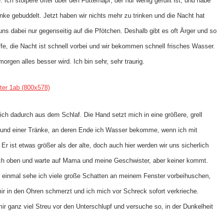
Ich stolpere öfter über den Futternapf, der nur wenig gefüllt ist, und habe
nke gebuddelt. Jetzt haben wir nichts mehr zu trinken und die Nacht hat
 uns dabei nur gegenseitig auf die Pfötchen. Deshalb gibt es oft Ärger und so
fe, die Nacht ist schnell vorbei und wir bekommen schnell frisches Wasser.
rgen alles besser wird. Ich bin sehr, sehr traurig.
ich dadurch aus dem Schlaf. Die Hand setzt mich in eine größere, grell
r und einer Tränke, an deren Ende ich Wasser bekomme, wenn ich mit
r ist etwas größer als der alte, doch auch hier werden wir uns sicherlich
nach oben und warte auf Mama und meine Geschwister, aber keiner kommt.
f einmal sehe ich viele große Schatten an meinem Fenster vorbeihuschen,
ir in den Ohren schmerzt und ich mich vor Schreck sofort verkrieche.
ir ganz viel Streu vor den Unterschlupf und versuche so, in der Dunkelheit