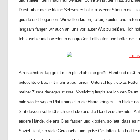
und spielen, denn nach nur wenigen Schritten ist der Platz zu Ende. 
Durst, aber meine kleine Schwester hat mal wieder Streu in die Trä
gerade erst begonnen. Wir wollen laufen, tollen, spielen und treten
langsam fangen wir auch an, uns vor lauter Wut zu beißen. Ich hof
Ich kuschle mich wieder in den großen Fellhaufen und hoffe, dass mo
Am nächsten Tag greift mich plötzlich eine große Hand und reißt m
beleuchtete Box mit mehr Streu, einem Unterschlupf, etwas Futte
meiner Zunge dagegen stupse. Vorsichtig inspiziere ich den Raum. E
bald wieder wegen Platzmangel in die Haare kriegen. Ich blicke 
Stattdessen schließt sich die Luke und die Hand verschwindet. Au
andere Hände, die ans Glas fassen und klopfen, so laut, dass es m
Soviel Licht, so viele Geräusche und große Gestalten. Ich buddle m