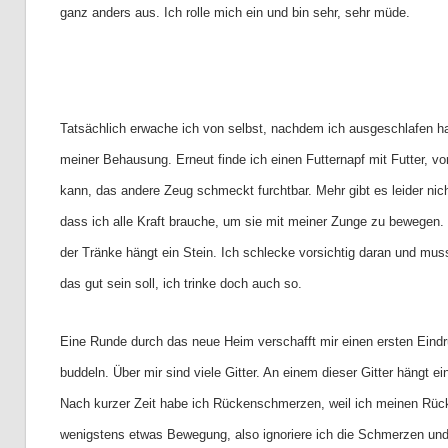
ganz anders aus. Ich rolle mich ein und bin sehr, sehr müde.
Tatsächlich erwache ich von selbst, nachdem ich ausgeschlafen hab
meiner Behausung. Erneut finde ich einen Futternapf mit Futter, v
kann, das andere Zeug schmeckt furchtbar. Mehr gibt es leider nich
dass ich alle Kraft brauche, um sie mit meiner Zunge zu bewegen.
der Tränke hängt ein Stein. Ich schlecke vorsichtig daran und muss
das gut sein soll, ich trinke doch auch so.
Eine Runde durch das neue Heim verschafft mir einen ersten Eind
buddeln. Über mir sind viele Gitter. An einem dieser Gitter hängt e
Nach kurzer Zeit habe ich Rückenschmerzen, weil ich meinen Rück
wenigstens etwas Bewegung, also ignoriere ich die Schmerzen und l