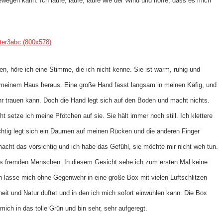
en kann. Ich laufe, laufe, laufe wie der Wind und hoffe, dass es mich
, höre ich eine Stimme, die ich nicht kenne. Sie ist warm, ruhig und
us meinem Haus heraus. Eine große Hand fasst langsam in meinen Käfig, und
hr trauen kann. Doch die Hand legt sich auf den Boden und macht nichts.
setze ich meine Pfötchen auf sie. Sie hält immer noch still. Ich klettere
sichtig legt sich ein Daumen auf meinen Rücken und die anderen Finger
acht das vorsichtig und ich habe das Gefühl, sie möchte mir nicht weh tun.
nes fremden Menschen. In diesem Gesicht sehe ich zum ersten Mal keine
ch lasse mich ohne Gegenwehr in eine große Box mit vielen Luftschlitzen
eit und Natur duftet und in den ich mich sofort einwühlen kann. Die Box
ich in das tolle Grün und bin sehr, sehr aufgeregt.