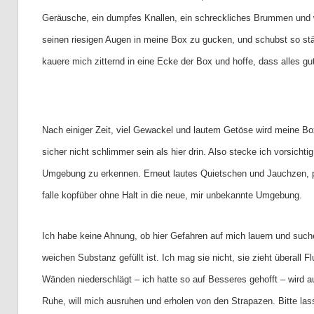
Geräusche, ein dumpfes Knallen, ein schreckliches Brummen und we
seinen riesigen Augen in meine Box zu gucken, und schubst so st
kauere mich zitternd in eine Ecke der Box und hoffe, dass alles gut
Nach einiger Zeit, viel Gewackel und lautem Getöse wird meine Box
sicher nicht schlimmer sein als hier drin. Also stecke ich vorsic
Umgebung zu erkennen. Erneut lautes Quietschen und Jauchzen, plö
falle kopfüber ohne Halt in die neue, mir unbekannte Umgebung.
Ich habe keine Ahnung, ob hier Gefahren auf mich lauern und suche
weichen Substanz gefüllt ist. Ich mag sie nicht, sie zieht überall
Wänden niederschlägt – ich hatte so auf Besseres gehofft – wird au
Ruhe, will mich ausruhen und erholen von den Strapazen. Bitte lass