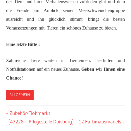
der Tiere und ihren Verhaltensweisen zufrieden gibt und dem
die Freude am Anblick seiner Meerschweinchengruppe
ausreicht und ihn glücklich stimmt, bringt die besten
Voraussetzungen mit, Tieren ein schönes Zuhause zu bieten.
Eine letzte Bitte :
Zahlreiche Tiere warten in Tierheimen, Tierhilfen und
Notfallstationen auf ein neues Zuhause.
Geben wir Ihnen eine
Chance!
ALLGEMEIN
Vorheriger
Zubehör-Flohmarkt
Post
Nächster
[47228 – Pflegestelle Duisburg] – 12 Farbmausmädels
Beitrag:
Beitrag: