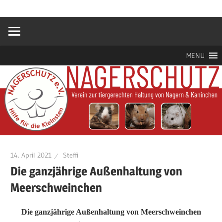
Zum
Hilfe
Nagerschutz
Inhalt
für
springen
die
e.V.
Kleinsten
MENU
14. April 2021
Steffi
Die ganzjährige Außenhaltung von
Meerschweinchen
Die ganzjährige Außenhaltung von Meerschweinchen