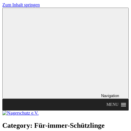
Zum Inhalt springen
Nagerschutz
Hilfe
e.V.
für
die
Kleinsten
Navigation
MENU
Category:
Für-immer-Schützlinge