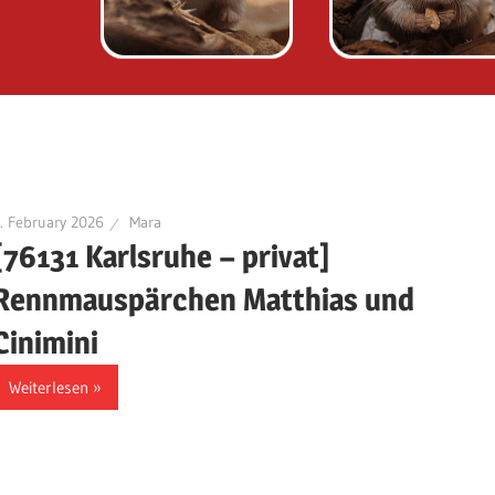
. February 2026
Mara
[76131 Karlsruhe – privat]
Rennmauspärchen Matthias und
Cinimini
Weiterlesen