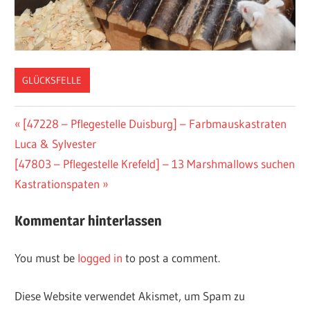
GLÜCKSFELLE
Vorheriger
[47228 – Pflegestelle Duisburg] – Farbmauskastraten
Post
Luca & Sylvester
Beitrag:
navigation
Nächster
[47803 – Pflegestelle Krefeld] – 13 Marshmallows suchen
Beitrag:
Kastrationspaten
Kommentar hinterlassen
You must be
logged in
to post a comment.
Diese Website verwendet Akismet, um Spam zu