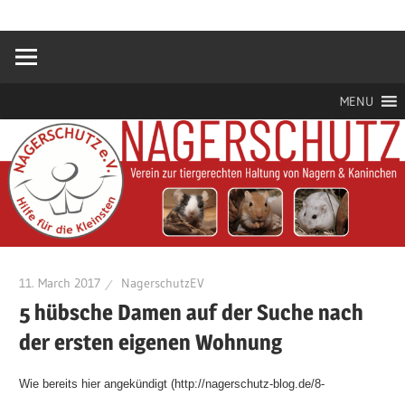
Zum
Hilfe
Nagerschutz
Inhalt
für
springen
die
e.V.
Kleinsten
MENU
11. March 2017
NagerschutzEV
5 hübsche Damen auf der Suche nach
der ersten eigenen Wohnung
Wie bereits hier angekündigt (http://nagerschutz-blog.de/8-