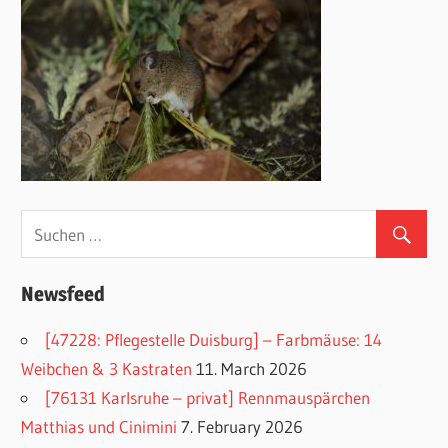
Newsfeed
[47228: Pflegestelle Duisburg] – Farbmäuse: 14
Weibchen & 3 Kastraten
11. March 2026
[76131 Karlsruhe – privat] Rennmauspärchen
Matthias und Cinimini
7. February 2026