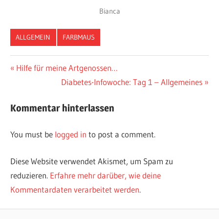
Bianca
ALLGEMEIN
FARBMAUS
Vorheriger
Hilfe für meine Artgenossen…
Post
Beitrag:
Nächster
Diabetes-Infowoche: Tag 1 – Allgemeines
navigation
Beitrag:
Kommentar hinterlassen
You must be
logged in
to post a comment.
Diese Website verwendet Akismet, um Spam zu
reduzieren.
Erfahre mehr darüber, wie deine
Kommentardaten verarbeitet werden
.