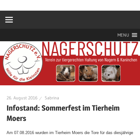
Zum
Hilfe
Nagerschutz
Inhalt
für
springen
die
e.V.
Kleinsten
MENU
26. August 2016
Sabrina
Infostand: Sommerfest im Tierheim
Moers
Am 07.08.2016 wurden im Tierheim Moers die Tore für das diesjährige