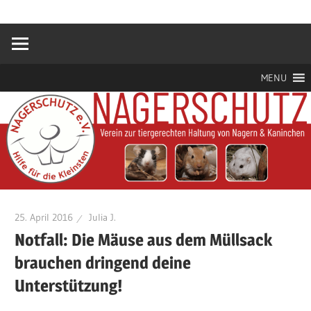
Zum
Hilfe
Nagerschutz
Inhalt
für
springen
die
e.V.
Kleinsten
MENU
25. April 2016
Julia J.
Notfall: Die Mäuse aus dem Müllsack
brauchen dringend deine
Unterstützung!