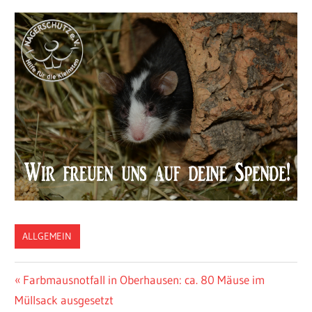
ALLGEMEIN
Vorheriger
Farbmausnotfall in Oberhausen: ca. 80 Mäuse im
Post
Müllsack ausgesetzt
Beitrag: