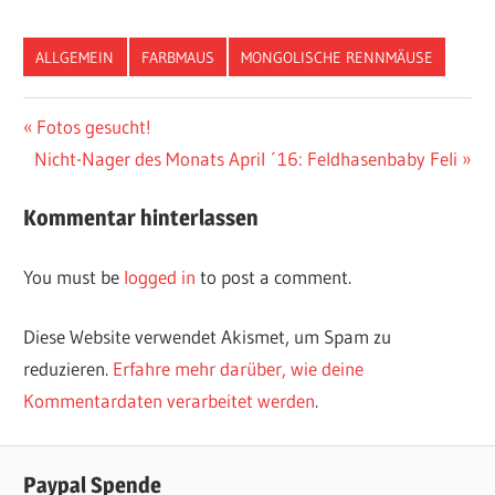
ALLGEMEIN
FARBMAUS
MONGOLISCHE RENNMÄUSE
Vorheriger
Fotos gesucht!
Post
Nächster
Nicht-Nager des Monats April ´16: Feldhasenbaby Feli
Beitrag:
navigation
Beitrag:
Kommentar hinterlassen
You must be
logged in
to post a comment.
Diese Website verwendet Akismet, um Spam zu
reduzieren.
Erfahre mehr darüber, wie deine
Kommentardaten verarbeitet werden
.
Paypal Spende