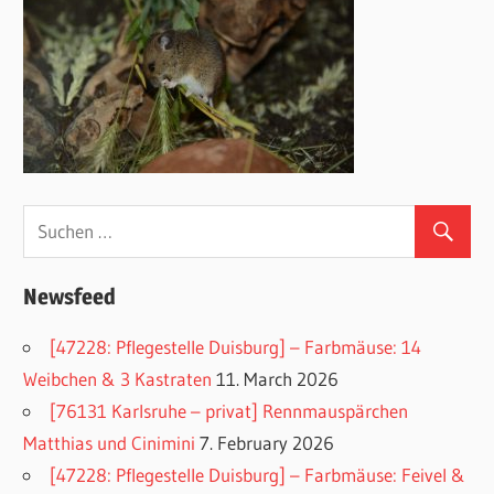
Newsfeed
[47228: Pflegestelle Duisburg] – Farbmäuse: 14
Weibchen & 3 Kastraten
11. March 2026
[76131 Karlsruhe – privat] Rennmauspärchen
Matthias und Cinimini
7. February 2026
[47228: Pflegestelle Duisburg] – Farbmäuse: Feivel &