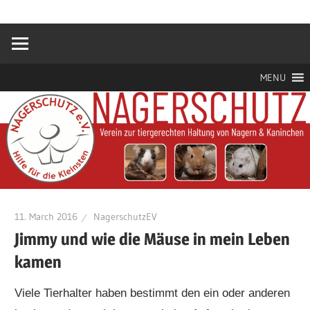
Zum
Hilfe
Nagerschutz
Inhalt
für
springen
die
e.V.
Kleinsten
MENU
11. March 2016
NagerschutzEV
Jimmy und wie die Mäuse in mein Leben
kamen
Viele Tierhalter haben bestimmt den ein oder anderen