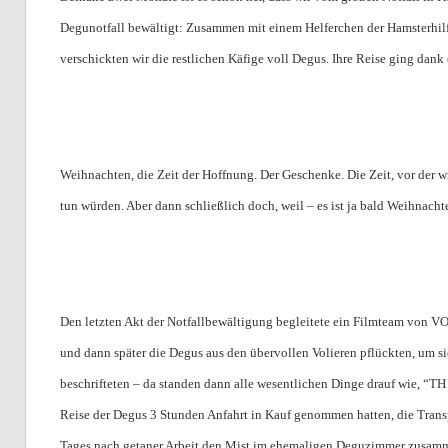
Degunotfall bewältigt: Zusammen mit einem Helferchen der Hamsterhilf
verschickten wir die restlichen Käfige voll Degus. Ihre Reise ging dan
Weihnachten, die Zeit der Hoffnung. Der Geschenke. Die Zeit, vor der wi
tun würden. Aber dann schließlich doch, weil – es ist ja bald Weihnacht
Den letzten Akt der Notfallbewältigung begleitete ein Filmteam von 
und dann später die Degus aus den übervollen Volieren pflückten, um si
beschrifteten – da standen dann alle wesentlichen Dinge drauf wie, “TH
Reise der Degus 3 Stunden Anfahrt in Kauf genommen hatten, die Transp
Tages nach getaner Arbeit den Mist im ehemaligen Deguzimmer zusam