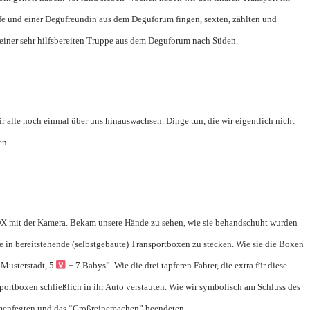
e und einer Degufreundin aus dem Deguforum fingen, sexten, zählten und
k einer sehr hilfsbereiten Truppe aus dem Deguforum nach Süden.
r alle noch einmal über uns hinauswachsen. Dinge tun, die wir eigentlich nicht
en.
VOX mit der Kamera. Bekam unsere Hände zu sehen, wie sie behandschuht wurden
e in bereitstehende (selbstgebaute) Transportboxen zu stecken. Wie sie die Boxen
 Musterstadt, 5
+ 7 Babys”. Wie die drei tapferen Fahrer, die extra für diese
ortboxen schließlich in ihr Auto verstauten. Wie wir symbolisch am Schluss des
menfegten und das “Großreinemachen” beendeten.