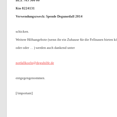
BLZ 765 500 00
Kto 8224131
Verwendungszweck: Spende Degunotfall 2014
schicken.
Weitere Hilfsangebote (wenn ihr ein Zuhause für die Fellnasen bieten 
oder oder … ) werden auch dankend unter
notfallkoeln@deguhilfe.de
entgegengenommen.
[/important]