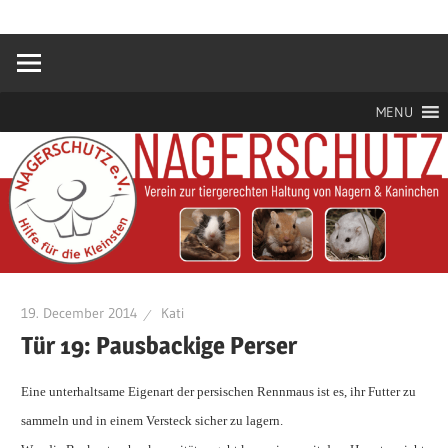
Zum
Hilfe
Nagerschutz
Inhalt
für
springen
die
e.V.
Kleinsten
MENU
19. December 2014
Kati
Tür 19: Pausbackige Perser
Eine unterhaltsame Eigenart der persischen Rennmaus ist es, ihr Futter zu
sammeln und in einem Versteck sicher zu lagern.