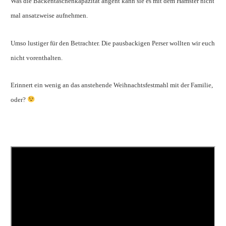
Was die Backentaschenkapazität angeht kann sie es mit dem Hamster nicht
mal ansatzweise aufnehmen.
Umso lustiger für den Betrachter. Die pausbackigen Perser wollten wir euch
nicht vorenthalten.
Erinnert ein wenig an das anstehende Weihnachtsfestmahl mit der Familie,
oder?