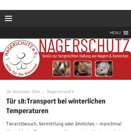
Zum
Hilfe
Nagerschutz
Inhalt
für
springen
die
e.V.
Kleinsten
MENU
18. December 2014
NagerschutzEV
Tür 18:Transport bei winterlichen
Temperaturen
Tierarztbesuch, Vermittlung oder ähnliches – manchmal