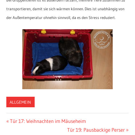
Bei Gruppentieren ist es außerdem ratsam, mehrere Tiere zusammen zu
transportieren, damit sie sich wärmen können. Dies ist unabhängig von
der Außentemperatur ohnehin sinnvoll, da es den Stress reduziert.
ALLGEMEIN
Vorheriger
Tür 17: Weihnachten im Mäuseheim
Post
Beitrag:
Nächster
Tür 19: Pausbackige Perser