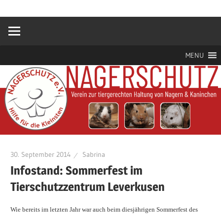
Zum
Hilfe
Nagerschutz
Inhalt
für
springen
die
e.V.
Kleinsten
MENU
30. September 2014
Sabrina
Infostand: Sommerfest im
Tierschutzzentrum Leverkusen
Wie bereits im letzten Jahr war auch beim diesjährigen Sommerfest des