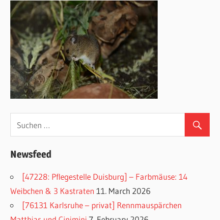
Newsfeed
[47228: Pflegestelle Duisburg] – Farbmäuse: 14
Weibchen & 3 Kastraten
11. March 2026
[76131 Karlsruhe – privat] Rennmauspärchen
Matthias und Cinimini
7. February 2026