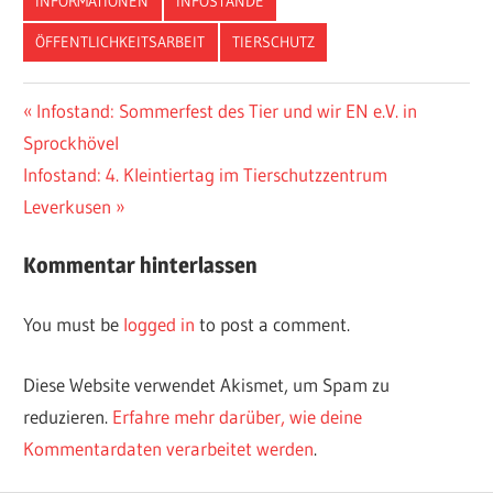
INFORMATIONEN
INFOSTÄNDE
ÖFFENTLICHKEITSARBEIT
TIERSCHUTZ
Vorheriger
Infostand: Sommerfest des Tier und wir EN e.V. in
Post
Sprockhövel
Beitrag:
navigation
Nächster
Infostand: 4. Kleintiertag im Tierschutzzentrum
Beitrag:
Leverkusen
Kommentar hinterlassen
You must be
logged in
to post a comment.
Diese Website verwendet Akismet, um Spam zu
reduzieren.
Erfahre mehr darüber, wie deine
Kommentardaten verarbeitet werden
.