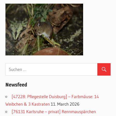
Newsfeed
[47228: Pflegestelle Duisburg] – Farbmäuse: 14
Weibchen & 3 Kastraten
11. March 2026
[76131 Karlsruhe – privat] Rennmauspärchen