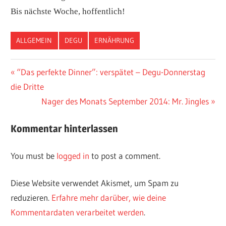
Bis nächste Woche, hoffentlich!
ALLGEMEIN
DEGU
ERNÄHRUNG
Vorheriger
“Das perfekte Dinner”: verspätet – Degu-Donnerstag
Post
die Dritte
Beitrag:
navigation
Nächster
Nager des Monats September 2014: Mr. Jingles
Beitrag:
Kommentar hinterlassen
You must be
logged in
to post a comment.
Diese Website verwendet Akismet, um Spam zu
reduzieren.
Erfahre mehr darüber, wie deine
Kommentardaten verarbeitet werden
.