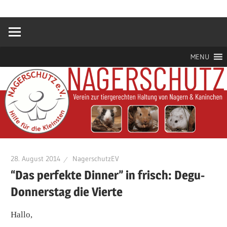
Zum
Hilfe
Nagerschutz
Inhalt
für
springen
die
e.V.
Kleinsten
MENU
28. August 2014
NagerschutzEV
“Das perfekte Dinner” in frisch: Degu-
Donnerstag die Vierte
Hallo,