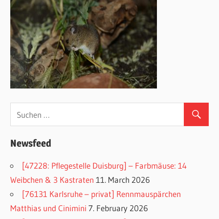
Newsfeed
[47228: Pflegestelle Duisburg] – Farbmäuse: 14
Weibchen & 3 Kastraten
11. March 2026
[76131 Karlsruhe – privat] Rennmauspärchen
Matthias und Cinimini
7. February 2026