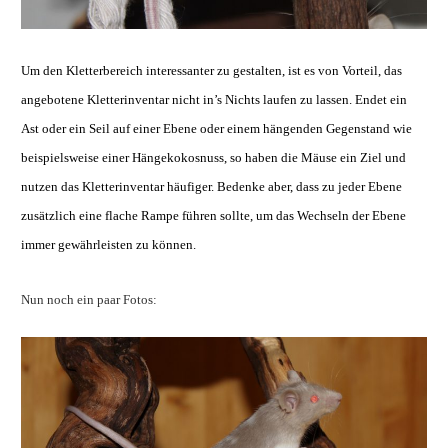
Um den Kletterbereich interessanter zu gestalten, ist es von Vorteil, das
angebotene Kletterinventar nicht in’s Nichts laufen zu lassen. Endet ein
Ast oder ein Seil auf einer Ebene oder einem hängenden Gegenstand wie
beispielsweise einer Hängekokosnuss, so haben die Mäuse ein Ziel und
nutzen das Kletterinventar häufiger. Bedenke aber, dass zu jeder Ebene
zusätzlich eine flache Rampe führen sollte, um das Wechseln der Ebene
immer gewährleisten zu können.
Nun noch ein paar Fotos: