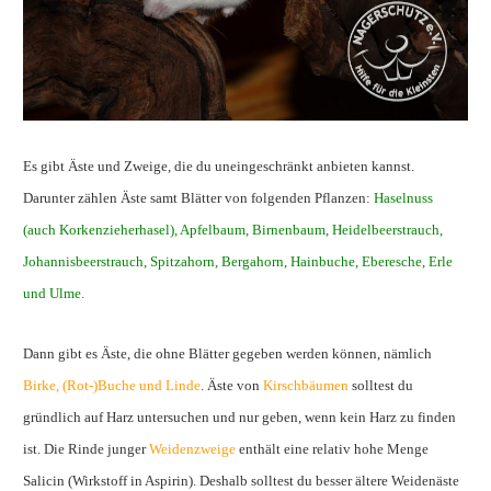
Es gibt Äste und Zweige, die du uneingeschränkt anbieten kannst.
Darunter zählen Äste samt Blätter von folgenden Pflanzen:
Haselnuss
(auch Korkenzieherhasel), Apfelbaum, Birnenbaum, Heidelbeerstrauch,
Johannisbeerstrauch, Spitzahorn, Bergahorn, Hainbuche, Eberesche, Erle
und Ulme.
Dann gibt es Äste, die ohne Blätter gegeben werden können, nämlich
Birke, (Rot-)Buche und Linde
. Äste von
Kirschbäumen
solltest du
gründlich auf Harz untersuchen und nur geben, wenn kein Harz zu finden
ist. Die Rinde junger
Weidenzweige
enthält eine relativ hohe Menge
Salicin (Wirkstoff in Aspirin). Deshalb solltest du besser ältere Weidenäste