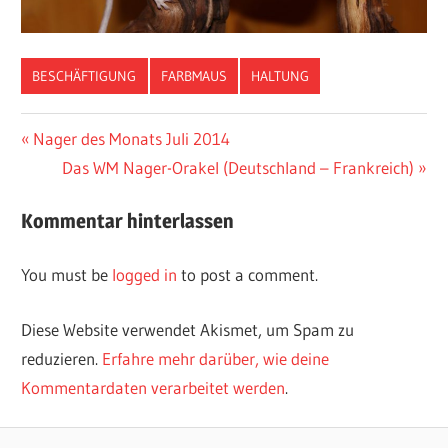
BESCHÄFTIGUNG
FARBMAUS
HALTUNG
Vorheriger
Nager des Monats Juli 2014
Post
Beitrag:
Nächster
Das WM Nager-Orakel (Deutschland – Frankreich)
navigation
Beitrag:
Kommentar hinterlassen
You must be
logged in
to post a comment.
Diese Website verwendet Akismet, um Spam zu
reduzieren.
Erfahre mehr darüber, wie deine
Kommentardaten verarbeitet werden
.