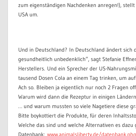
zum eigenständigen Nachdenken anregen!), stellt 
USA um.
Und in Deutschland? In Deutschland ändert sich 
gesundheitlich unbedenklich”, sagt Stefanie Effne
Herstellers. Und ein Sprecher der US-Nahrungsmit
tausend Dosen Cola an einem Tag trinken, um auf 
Ach so. Bleiben ja eigentlich nur noch 2 Fragen off
Warum wird dann die Rezeptur in einigen Länder
… und warum mussten so viele Nagetiere diese g
Bitte boykottiert die Produkte, für deren Inhalts
Welche das sind und welche Alternativen es dazu gi
Datenbank:
www.animalsliberty.de/
datenbank.ph