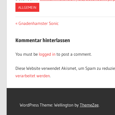
ALLGEMEIN
Vorheriger
Gnadenhamster Sonic
Post
Beitrag:
navigation
Kommentar hinterlassen
You must be
logged in
to post a comment.
Diese Website verwendet Akismet, um Spam zu reduzie
verarbeitet werden
.
WordPress Theme: Wellington by
ThemeZee
.