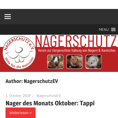
Zum
Hilfe
Nagerschutz
Inhalt
für
springen
die
e.V.
Kleinsten
MENU
Author:
NagerschutzEV
1. October 2018
NagerschutzEV
Nager des Monats Oktober: Tappi
Weiterlesen