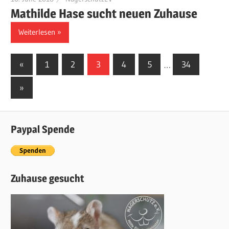
Mathilde Hase sucht neuen Zuhause
Weiterlesen
«
Vorherige
1
2
3
4
5
…
34
Posts
Beiträge
Nächste
»
navigation
Beiträge
Paypal Spende
Zuhause gesucht