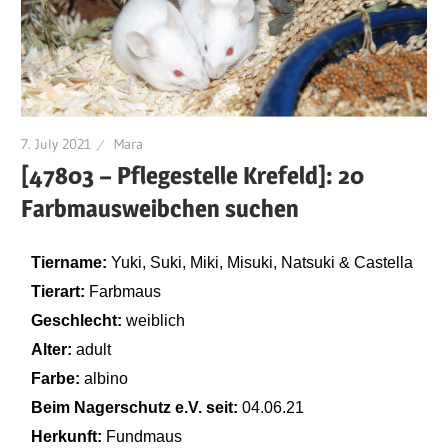
7. July 2021
Mara
[47803 – Pflegestelle Krefeld]: 20
Farbmausweibchen suchen
Tiername:
Yuki, Suki, Miki, Misuki, Natsuki & Castella
Tierart:
Farbmaus
Geschlecht:
weiblich
Alter:
adult
Farbe:
albino
Beim Nagerschutz e.V. seit:
04.06.21
Herkunft:
Fundmaus