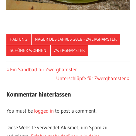
HALTUNG
NAGER DES JAHRES 2018 - ZWERGHAMSTER
SCHÖNER WOHNEN
ZWERGHAMSTER
Vorheriger
Ein Sandbad für Zwerghamster
Post
Beitrag:
Nächster
Unterschlüpfe für Zwerghamster
navigation
Beitrag:
Kommentar hinterlassen
You must be
logged in
to post a comment.
Diese Website verwendet Akismet, um Spam zu