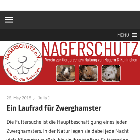
Zum
Hilfe
Nagerschutz
Inhalt
für
springen
die
e.V.
Kleinsten
MENU
26. May 2018
Julia J.
Ein Laufrad für Zwerghamster
Die Futtersuche ist die Hauptbeschäftigung eines jeden
Zwerghamsters. In der Natur legen sie dabei jede Nacht
viele Kilometer zurück, bis sie ihre tägliche Futterration