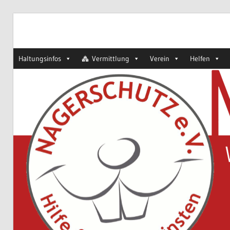
Zum
Hilfe
Inhalt
Nagerschutz
für
springen
Haltungsinfos
Vermittlung
Verein
Helfen
die
Kleinsten
e.V.