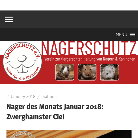
Zum
Hilfe
Nagerschutz
Inhalt
für
springen
die
e.V.
Kleinsten
MENU
2. January 2018
Sabrina
Nager des Monats Januar 2018:
Zwerghamster Ciel