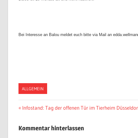
Bei Interesse an Balou meldet euch bitte via Mail an edda.wellm
ALLGEMEIN
Vorheriger
Infostand: Tag der offenen Tür im Tierheim Düsseldor
Post
Beitrag:
navigation
Kommentar hinterlassen