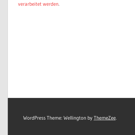
verarbeitet werden
.
WordPress Theme: Wellington by
ThemeZee
.