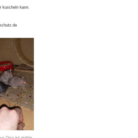
er kuscheln kann.
schutz.de
s Opa ist mittig