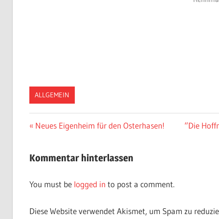
ALLGEMEIN
Vorheriger
Neues Eigenheim für den Osterhasen!
Nächster
“Die Hoff
Post
Beitrag:
Beitrag:
navigation
Kommentar hinterlassen
You must be
logged in
to post a comment.
Diese Website verwendet Akismet, um Spam zu reduzie