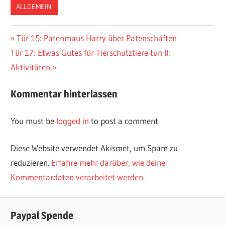
ALLGEMEIN
Vorheriger
Tür 15: Patenmaus Harry über Patenschaften
Post
Nächster
Tür 17: Etwas Gutes für Tierschutztiere tun II:
Beitrag:
navigation
Beitrag:
Aktivitäten
Kommentar hinterlassen
You must be
logged in
to post a comment.
Diese Website verwendet Akismet, um Spam zu
reduzieren.
Erfahre mehr darüber, wie deine
Kommentardaten verarbeitet werden
.
Paypal Spende