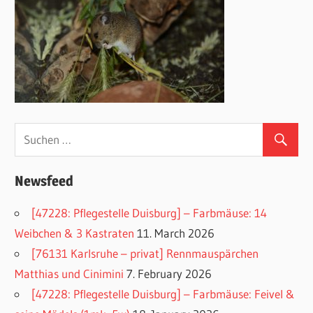
Newsfeed
[47228: Pflegestelle Duisburg] – Farbmäuse: 14
Weibchen & 3 Kastraten
11. March 2026
[76131 Karlsruhe – privat] Rennmauspärchen
Matthias und Cinimini
7. February 2026
[47228: Pflegestelle Duisburg] – Farbmäuse: Feivel &