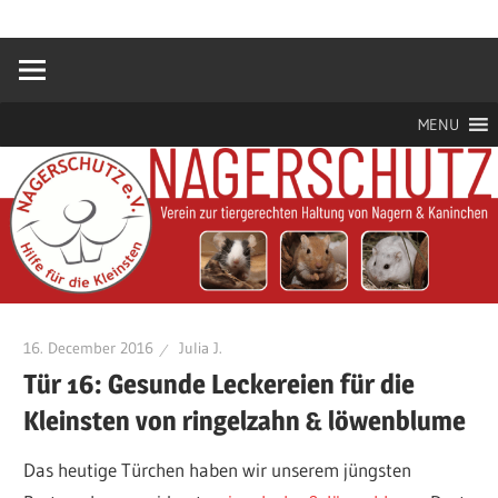
Zum
Hilfe
Nagerschutz
Inhalt
für
springen
die
e.V.
Kleinsten
MENU
16. December 2016
Julia J.
Tür 16: Gesunde Leckereien für die
Kleinsten von ringelzahn & löwenblume
Das heutige Türchen haben wir unserem jüngsten