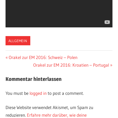
ALLGEMEIN
Vorheriger
Orakel zur EM 2016: Schweiz – Polen
Post
Beitrag:
Nächster
Orakel zur EM 2016: Kroatien – Portugal
navigation
Beitrag:
Kommentar hinterlassen
You must be
logged in
to post a comment.
Diese Website verwendet Akismet, um Spam zu
reduzieren.
Erfahre mehr darüber, wie deine