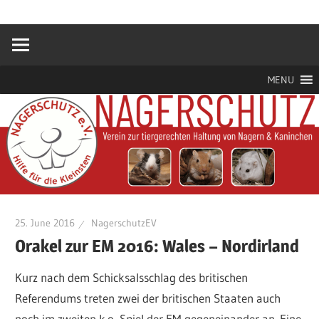
Zum
Hilfe
Nagerschutz
Inhalt
für
springen
die
e.V.
Kleinsten
MENU
25. June 2016
NagerschutzEV
Orakel zur EM 2016: Wales – Nordirland
Kurz nach dem Schicksalsschlag des britischen
Referendums treten zwei der britischen Staaten auch
noch im zweiten k.o.-Spiel der EM gegeneinander an. Eine