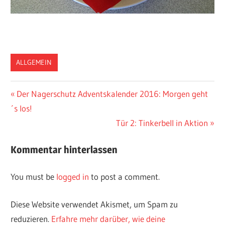
ALLGEMEIN
Vorheriger
Der Nagerschutz Adventskalender 2016: Morgen geht
Post
´s los!
Beitrag:
navigation
Nächster
Tür 2: Tinkerbell in Aktion
Beitrag:
Kommentar hinterlassen
You must be
logged in
to post a comment.
Diese Website verwendet Akismet, um Spam zu
reduzieren.
Erfahre mehr darüber, wie deine