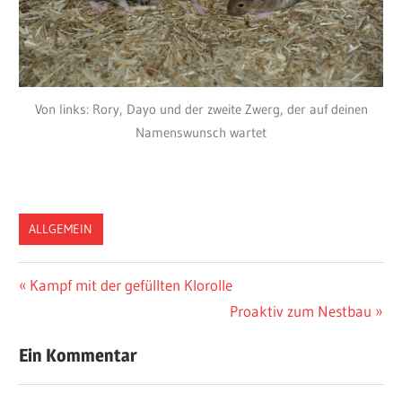
Von links: Rory, Dayo und der zweite Zwerg, der auf deinen
Namenswunsch wartet
ALLGEMEIN
Vorheriger
Kampf mit der gefüllten Klorolle
Post
Beitrag:
Nächster
Proaktiv zum Nestbau
navigation
Beitrag:
Ein Kommentar