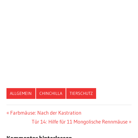
ALLGEMEIN
CHINCHILLA
TIERSCHUTZ
Vorheriger
Farbmäuse: Nach der Kastration
Post
Beitrag:
Nächster
Tür 14: Hilfe für 11 Mongolische Rennmäuse
navigation
Beitrag: