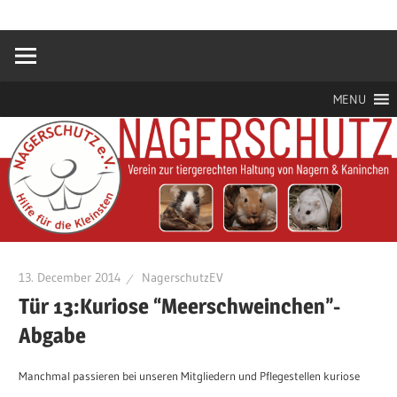
Zum
Hilfe
Nagerschutz
Inhalt
für
springen
die
e.V.
Kleinsten
MENU
13. December 2014
NagerschutzEV
Tür 13:Kuriose “Meerschweinchen”-
Abgabe
Manchmal passieren bei unseren Mitgliedern und Pflegestellen kuriose