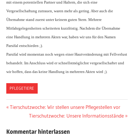
mit einem potentiellen Partner und Haltern, die sich eine
Vergesellschaftung zutrauen, waren mehr als gering. Aber auch die
Übernahme stand zuerst unter keinem guten Stern. Mehrere
Mitfahrgelegenheiten scheiterten kurzfristig. Nachdem die Übernahme
eine Handlung in mehreren Akten war, haben wir uns für den Namen
Parsifal entschieden ;).
Parsifal wird momentan noch wegen einer Hautveränderung mit Fellverlust
behandelt. Im Anschluss wird er schnellstmöglichst vergesellschaftet und
wir hoffen, dass das keine Handlung in mehreren Akten wird ;).
PFLEGETIERE
Vorheriger
Tierschutzwoche: Wir stellen unsere Pflegestellen vor
Post
Beitrag:
Nächster
Tierschutzwoche: Unsere Informationsstände
navigation
Beitrag:
Kommentar hinterlassen