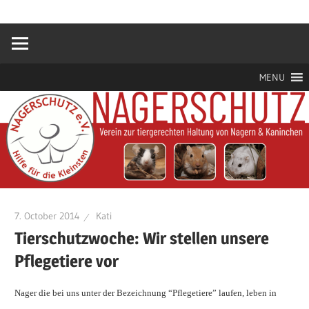
Zum
Hilfe
Nagerschutz
Inhalt
für
springen
die
e.V.
Kleinsten
MENU
7. October 2014
Kati
Tierschutzwoche: Wir stellen unsere
Pflegetiere vor
Nager die bei uns unter der Bezeichnung “Pflegetiere” laufen, leben in