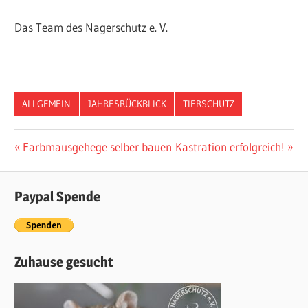
Das Team des Nagerschutz e. V.
ALLGEMEIN
JAHRESRÜCKBLICK
TIERSCHUTZ
Vorheriger
Farbmausgehege selber bauen
Nächster
Kastration erfolgreich!
Post
Beitrag:
Beitrag:
navigation
Paypal Spende
Zuhause gesucht