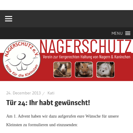
Zum
Hilfe
Nagerschutz
Inhalt
für
springen
die
e.V.
Kleinsten
MENU
24. December 2013
Kati
Tür 24: Ihr habt gewünscht!
Am 1. Advent haben wir dazu aufgerufen eure Wünsche für unsere
Kleinsten zu formulieren und einzusenden: