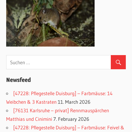
Newsfeed
[47228: Pflegestelle Duisburg] – Farbmäuse: 14
Weibchen & 3 Kastraten
11. March 2026
[76131 Karlsruhe – privat] Rennmauspärchen
Matthias und Cinimini
7. February 2026
[47228: Pflegestelle Duisburg] – Farbmäuse: Feivel &