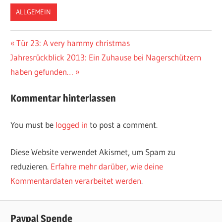
ALLGEMEIN
Vorheriger
Tür 23: A very hammy christmas
Post
Nächster
Jahresrückblick 2013: Ein Zuhause bei Nagerschützern
Beitrag:
navigation
Beitrag:
haben gefunden…
Kommentar hinterlassen
You must be
logged in
to post a comment.
Diese Website verwendet Akismet, um Spam zu
reduzieren.
Erfahre mehr darüber, wie deine
Kommentardaten verarbeitet werden
.
Paypal Spende