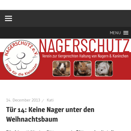
Zum
Hilfe
Nagerschutz
Inhalt
für
springen
die
e.V.
Kleinsten
MENU
14. December 2013
Kati
Tür 14: Keine Nager unter den
Weihnachtsbaum