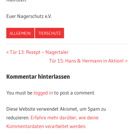
Euer Nagerschutz e.V.
ALLGEMEIN
TIERSCHUTZ
Vorheriger
Tür 13: Rezept – Nagertaler
Post
Beitrag:
Nächster
Tür 15: Hans & Hermann in Aktion!
navigation
Beitrag:
Kommentar hinterlassen
You must be
logged in
to post a comment.
Diese Website verwendet Akismet, um Spam zu
reduzieren.
Erfahre mehr darüber, wie deine
Kommentardaten verarbeitet werden
.