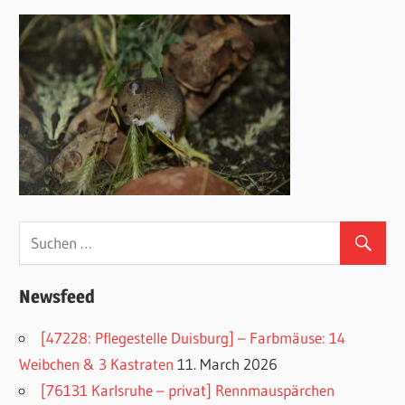
Newsfeed
[47228: Pflegestelle Duisburg] – Farbmäuse: 14
Weibchen & 3 Kastraten
11. March 2026
[76131 Karlsruhe – privat] Rennmauspärchen