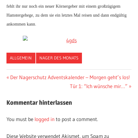
fehlt ihr nur noch ein neuer Körnergeber mit einem großzügigem
Hamstergehege, zu dem sie ein letztes Mal reisen und dann endgültig
ankommen kann.
ALLGEMEIN
NAGER DES MONATS
Vorheriger
Der Nagerschutz Adventskalender – Morgen geht’s los!
Post
Beitrag:
Nächster
Tür 1: “Ich wünsche mir…”
navigation
Beitrag:
Kommentar hinterlassen
You must be
logged in
to post a comment.
Diese Website verwendet Akismet, um Spam zu